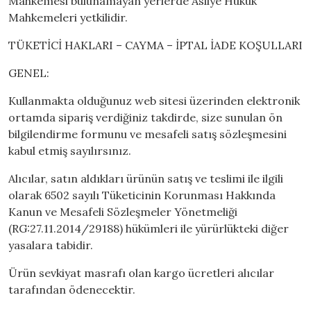
Mahkemesi bulunamayan yerlerde Asliye Hukuk
Mahkemeleri yetkilidir.
TÜKETİCİ HAKLARI – CAYMA – İPTAL İADE KOŞULLARI
GENEL:
Kullanmakta olduğunuz web sitesi üzerinden elektronik
ortamda sipariş verdiğiniz takdirde, size sunulan ön
bilgilendirme formunu ve mesafeli satış sözleşmesini
kabul etmiş sayılırsınız.
Alıcılar, satın aldıkları ürünün satış ve teslimi ile ilgili
olarak 6502 sayılı Tüketicinin Korunması Hakkında
Kanun ve Mesafeli Sözleşmeler Yönetmeliği
(RG:27.11.2014/29188) hükümleri ile yürürlükteki diğer
yasalara tabidir.
Ürün sevkiyat masrafı olan kargo ücretleri alıcılar
tarafından ödenecektir.