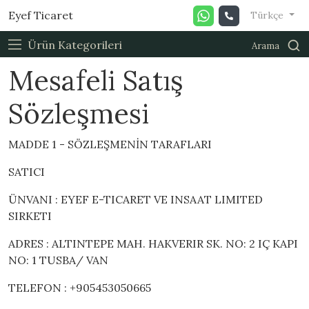
Eyef Ticaret
Türkçe
Ürün Kategorileri
Arama
Mesafeli Satış
Sözleşmesi
MADDE 1 - SÖZLEŞMENİN TARAFLARI
SATICI
ÜNVANI : EYEF E-TICARET VE INSAAT LIMITED
SIRKETI
ADRES : ALTINTEPE MAH. HAKVERIR SK. NO: 2 IÇ KAPI
NO: 1 TUSBA/ VAN
TELEFON : +905453050665