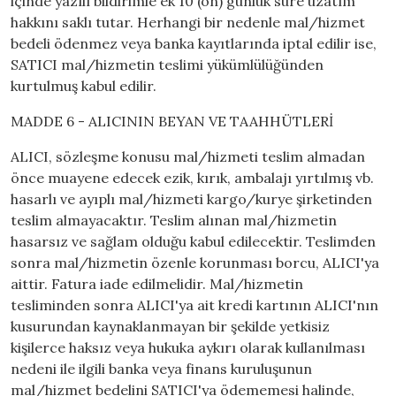
içinde yazılı bildirimle ek 10 (on) günlük süre uzatım
hakkını saklı tutar. Herhangi bir nedenle mal/hizmet
bedeli ödenmez veya banka kayıtlarında iptal edilir ise,
SATICI mal/hizmetin teslimi yükümlülüğünden
kurtulmuş kabul edilir.
MADDE 6 - ALICININ BEYAN VE TAAHHÜTLERİ
ALICI, sözleşme konusu mal/hizmeti teslim almadan
önce muayene edecek ezik, kırık, ambalajı yırtılmış vb.
hasarlı ve ayıplı mal/hizmeti kargo/kurye şirketinden
teslim almayacaktır. Teslim alınan mal/hizmetin
hasarsız ve sağlam olduğu kabul edilecektir. Teslimden
sonra mal/hizmetin özenle korunması borcu, ALICI'ya
aittir. Fatura iade edilmelidir. Mal/hizmetin
tesliminden sonra ALICI'ya ait kredi kartının ALICI'nın
kusurundan kaynaklanmayan bir şekilde yetkisiz
kişilerce haksız veya hukuka aykırı olarak kullanılması
nedeni ile ilgili banka veya finans kuruluşunun
mal/hizmet bedelini SATICI'ya ödememesi halinde,