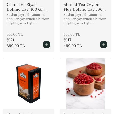
Cihan Tea Siyah
Ahmad Tea Ceylon
Dökme Çay 400 Gr %
Plus Dökme Çay 500
100 Orjinal
Gr % 100 Orjinal
Seylan çayı, dünyanın en
Seylan çayı, dünyanın en
popüler çaylarından biridir.
popüler çaylarından biridir.
Çeşitli çay yetiştir...
Çeşitli çay yetiştir...
500,00 TL
600,00 TL
%21
%17
399,00 TL
499,00 TL