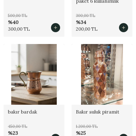
paket 6 kullanımlık
500,00 TL
300,00 TL
%40
%34
300,00 TL
200,00 TL
bakır bardak
Bakır suluk piramit
450,00 TL
1.200,00 TL
%23
%25