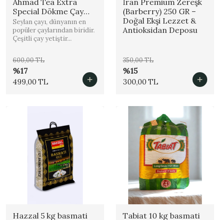
Ahmad Tea Extra
İran Premium Zereşk
Special Dökme Çay
(Barberry) 250 GR –
500 Gr % 100 Orjinal
Doğal Ekşi Lezzet &
Seylan çayı, dünyanın en
Antioksidan Deposu
popüler çaylarından biridir.
Çeşitli çay yetiştir...
600,00 TL
350,00 TL
%17
%15
499,00 TL
300,00 TL
Hazzal 5 kg basmati
Tabiat 10 kg basmati