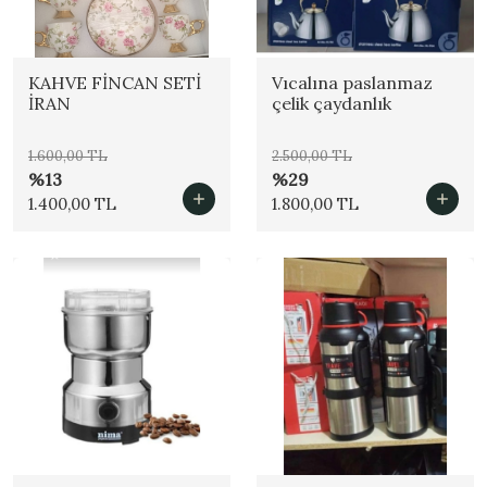
KAHVE FİNCAN SETİ
Vıcalına paslanmaz
İRAN
çelik çaydanlık
1.600,00 TL
2.500,00 TL
%13
%29
1.400,00 TL
1.800,00 TL