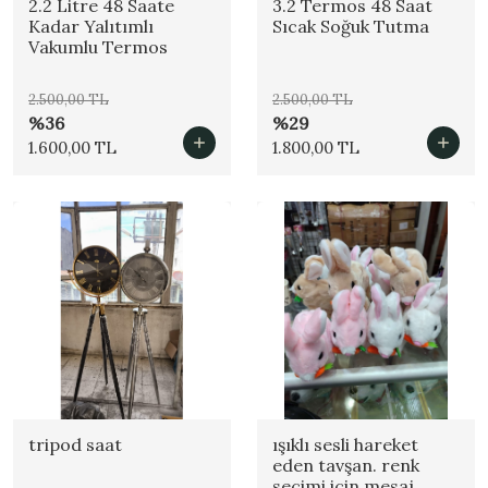
2.2 Litre 48 Saate
3.2 Termos 48 Saat
Kadar Yalıtımlı
Sıcak Soğuk Tutma
Vakumlu Termos
2.500,00 TL
2.500,00 TL
%36
%29
1.600,00 TL
1.800,00 TL
tripod saat
ışıklı sesli hareket
eden tavşan. renk
seçimi için mesaj