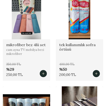
mikrofiber bez 4lü set
tek kullanımlık sofra
örtüsü
cam ayna TV mobilya bezi
mikrofiber
350,00 TL
400,00 TL
%29
%50
250,00 TL
200,00 TL