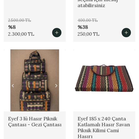
atabilirsiniz
2.500,00 TL
400,00 TL
%8
%38
2.300,00 TL
250,00 TL
Eyef 3 lü Hasır Piknik
Eyef 185 x 240 Çanta
Çantası - Gezi Çantası
Katlamalı Hasır Savan
Piknik Kilimi Cami
Hasırı