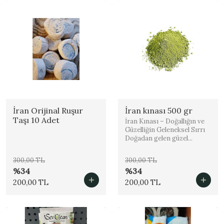
İran Orijinal Ruşur
İran kınası 500 gr
Taşı 10 Adet
İran Kınası – Doğallığın ve
Güzelliğin Geleneksel Sırrı
Doğadan gelen güzel...
300,00 TL
300,00 TL
%34
%34
200,00 TL
200,00 TL