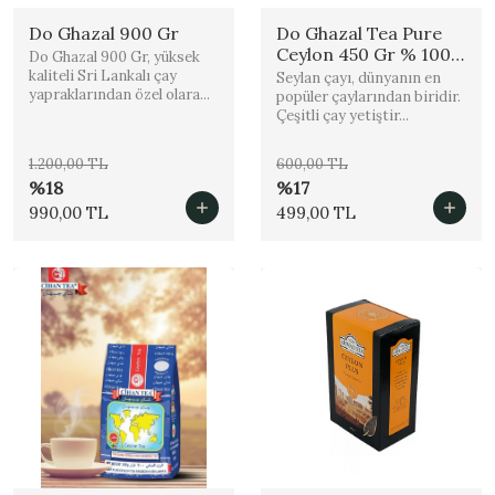
Do Ghazal 900 Gr
Do Ghazal Tea Pure
Ceylon 450 Gr % 100
Do Ghazal 900 Gr, yüksek
Orjinal
kaliteli Sri Lankalı çay
Seylan çayı, dünyanın en
yapraklarından özel olara...
popüler çaylarından biridir.
Çeşitli çay yetiştir...
1.200,00 TL
600,00 TL
%18
%17
990,00 TL
499,00 TL