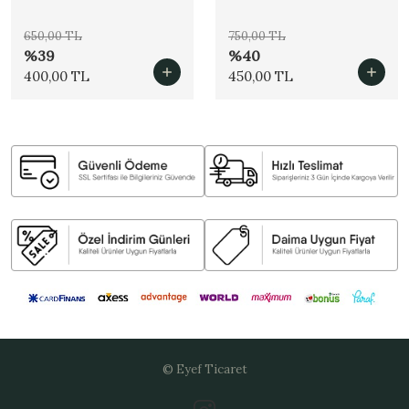
650,00 TL
750,00 TL
%39
%40
400,00 TL
450,00 TL
© Eyef Ticaret