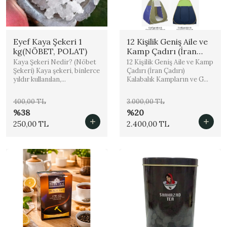
Eyef Kaya Şekeri 1
12 Kişilik Geniş Aile ve
kg(NÖBET, POLAT)
Kamp Çadırı (İran
Çadırı)
Kaya Şekeri Nedir? (Nöbet
12 Kişilik Geniş Aile ve Kamp
Şekeri) Kaya şekeri, binlerce
Çadırı (İran Çadırı)
yıldır kullanılan,...
Kalabalık Kampların ve G...
400,00 TL
3.000,00 TL
%38
%20
250,00 TL
2.400,00 TL