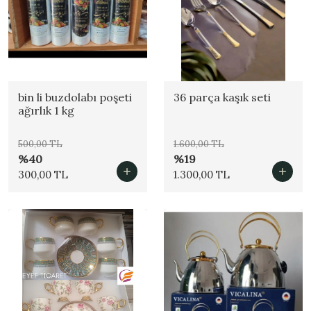
bin li buzdolabı poşeti
36 parça kaşık seti
ağırlık 1 kg
500,00 TL
1.600,00 TL
%40
%19
300,00 TL
1.300,00 TL