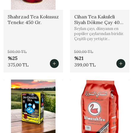
Shahrzad Tea Kokusuz
Cihan Tea Kakuleli
Teneke 450 Gr.
Siyah Dökme Çay 400
Gr % 100 Orijinal
Seylan çayı, dünyanın en
popüler çaylarından biridir.
Çeşitli çay yetiştir...
500,00 TL
500,00 TL
%25
%21
375,00 TL
399,00 TL