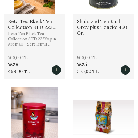
Beta Tea Black Tea
Shahrzad Tea Earl
Collection STD 222
Grey plus Teneke 450
Ceylon 450 Gr.
Gr.
Beta Tea Black Tea
Collection STD 222Yoğun
Aromalı – Sert İçimli
Premium Si...
700,00 TL
500,00 TL
%29
%25
499,00 TL
375,00 TL