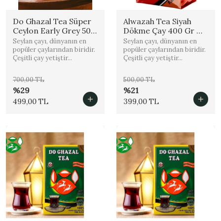
Do Ghazal Tea Süper
Alwazah Tea Siyah
Ceylon Early Grey 500
Dökme Çay 400 Gr %
Gr % 100 Orjinal
100 Orjinal
Seylan çayı, dünyanın en
Seylan çayı, dünyanın en
popüler çaylarından biridir.
popüler çaylarından biridir.
Çeşitli çay yetiştir...
Çeşitli çay yetiştir...
700,00 TL
500,00 TL
%29
%21
499,00 TL
399,00 TL