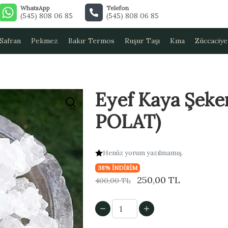
WhatsApp
Telefon
(545) 808 06 85
(545) 808 06 85
Safran
Pekmez
Bakır Termos
Ruşur Taşı
Kına
Züccaciye
Eyef Kaya Şeke
POLAT)
Henüz yorum yazılmamış.
38% İNDİRİM
250,00 TL
400,00 TL