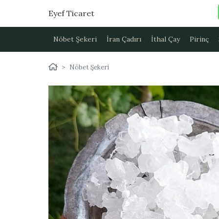
Eyef Ticaret
Nöbet Şekeri
İran Çadırı
İthal Çay
Pirinç
Nöbet Şekeri