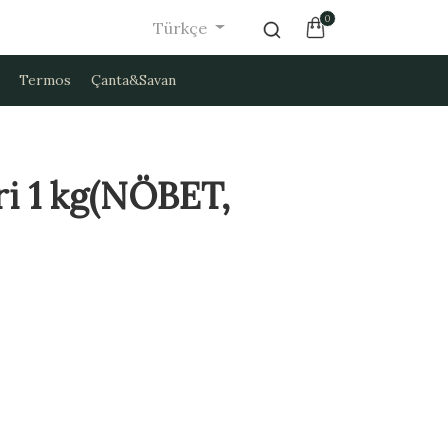
0
Türkçe
Termos
Çanta&Savan
ri 1 kg(NÖBET,