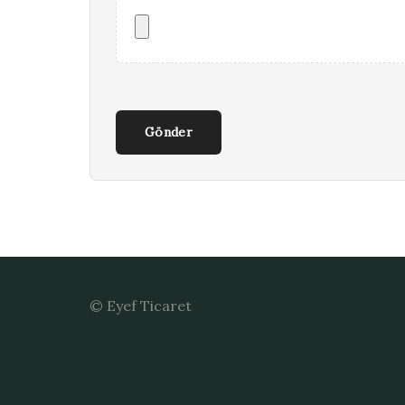
Gönder
© Eyef Ticaret