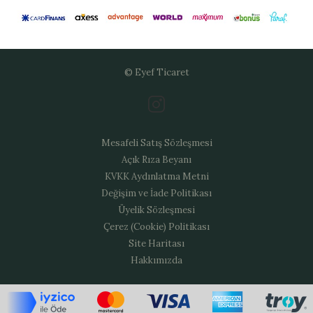
© Eyef Ticaret
Mesafeli Satış Sözleşmesi
Açık Rıza Beyanı
KVKK Aydınlatma Metni
Değişim ve İade Politikası
Üyelik Sözleşmesi
Çerez (Cookie) Politikası
Site Haritası
Hakkımızda