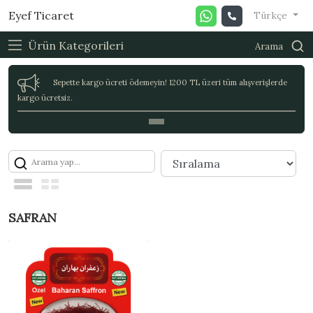
Eyef Ticaret
Türkçe
Ürün Kategorileri
Arama
Sepette kargo ücreti ödemeyin! 1200 TL üzeri tüm alışverişlerde
kargo ücretsiz.
SAFRAN